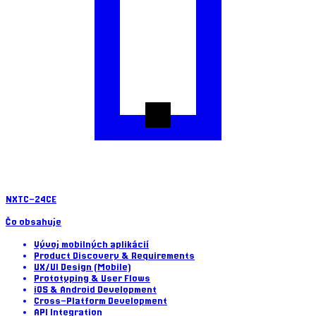
NXTC-24
CE
Čo obsahuje
Vývoj mobilných aplikácií
Product Discovery & Requirements
UX/UI Design (Mobile)
Prototyping & User Flows
iOS & Android Development
Cross-Platform Development
API Integration