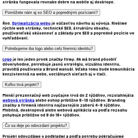
stránka
fungovala rovnako dobre na mobile aj desktope.
Pomôžete nám aj so SEO a poprednými pozíciami?
Áno.
Optimalizácia webu
je súčasťou návrhu aj vývoja. Riešime
rýchle web stránky
,
technické SEO
, štruktúru obsahu,
používateľskú skúsenosť a základy pre SEO a popredné pozície vo
vyhľadávaní.
Potrebujeme iba logo alebo celú firemnú identitu?
Logo
je len jeden prvok
značky firmy
. Ak má brand pôsobiť
dôveryhodne, potrebuje jasnú stratégiu,
vizuálnu identitu,
pravidlá používania a Brand manuál. Vďaka tomu bude komunikácia
konzistentná na webe, sociálnych sieťach aj v tlači.
Koľko trvá projekt?
Menší prezentačný web zvyčajne trvá
do 2 týždňov
, rozsiahlejšia
webová stránka
alebo eshop približne
6–10 týždňov
. Branding
značky a
firemná identita
najčastejšie zaberú
4–8 týždňov
.
Mobilná, desktopová alebo webová aplikácia sa podľa rozsahu
pohybuje približne od
8 do 16+ týždňov
.
Čo sa deje po odovzdaní projektu?
Projekt odovzdáme s podkladmi a podľa potreby pokračujeme