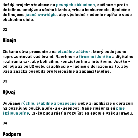
Každý projekt staviame na
pevných základoch
, začíname preto
detailnou analýzou vášho biznisu, trhu a konkurencie. Spoločne
definujeme
jasnú stratégiu
, aby výsledné riešenie napĺňalo vaše
obchodné ciele.
02
Dizajn
Získané dáta premeníme na
vizuálny zážitok
, ktorý bude jasne
reprezentovať váš brand. Navrhneme
firemnú identitu
a digitálne
rozhrania tak, aby boli silné, konzistentné a intuitívne. Všetko –
od loga až po UX webu či aplikácie – ladíme s dôrazom na to, aby
vaša značka pôsobila profesionálne a zapamätateľne.
03
Vývoj
Vyvíjame
rýchle, stabilné a bezpečné
weby aj aplikácie s dôrazom
na pozitívnu používateľskú skúsenosť. Naše riešenia sú
plne
škálovateľné
, takže budú rásť a rozvíjať sa spolu s vašou firmou.
04
Podpora