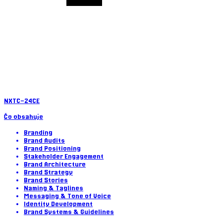
NXTC-24
CE
Čo obsahuje
Branding
Brand Audits
Brand Positioning
Stakeholder Engagement
Brand Architecture
Brand Strategy
Brand Stories
Naming & Taglines
Messaging & Tone of Voice
Identity Development
Brand Systems & Guidelines