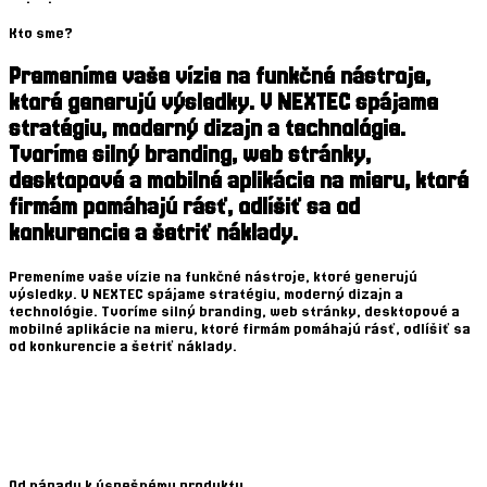
Kto sme?
Premeníme vaše vízie na funkčné nástroje,
ktoré generujú výsledky. V NEXTEC spájame
stratégiu, moderný dizajn a technológie.
Tvoríme silný branding, web stránky,
desktopové a mobilné aplikácie na mieru, ktoré
firmám pomáhajú rásť, odlíšiť sa od
konkurencie a šetriť náklady.
P
r
e
m
e
n
í
m
e
v
a
š
e
v
í
z
i
e
n
a
f
u
n
k
č
n
é
n
á
s
t
r
o
j
e
,
k
t
o
r
é
g
e
n
e
r
u
j
ú
v
ý
s
l
e
d
k
y
.
V
N
E
X
T
E
C
s
p
á
j
a
m
e
s
t
r
a
t
é
g
i
u
,
m
o
d
e
r
n
ý
d
i
z
a
j
n
a
t
e
c
h
n
o
l
ó
g
i
e
.
T
v
o
r
í
m
e
s
i
l
n
ý
b
r
a
n
d
i
n
g
,
w
e
b
s
t
r
á
n
k
y
,
d
e
s
k
t
o
p
o
v
é
a
m
o
b
i
l
n
é
a
p
l
i
k
á
c
i
e
n
a
m
i
e
r
u
,
k
t
o
r
é
f
i
r
m
á
m
p
o
m
á
h
a
j
ú
r
á
s
ť
,
o
d
l
í
š
i
ť
s
a
o
d
k
o
n
k
u
r
e
n
c
i
e
a
š
e
t
r
i
ť
n
á
k
l
a
d
y
.
Od nápadu k úspešnému produktu