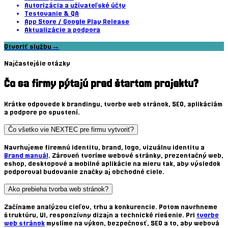
Autorizácia a užívateľské účty
Testovanie & QA
App Store / Google Play Release
Aktualizácie a podpora
Otvoriť službu
→
Najčastejšie otázky
Čo sa firmy pýtajú pred štartom projektu?
Krátke odpovede k brandingu, tvorbe web stránok, SEO, aplikáciám
a podpore po spustení.
Čo všetko vie NEXTEC pre firmu vytvoriť?
Navrhujeme firemnú identitu, brand, logo, vizuálnu identitu a
Brand manuál
. Zároveň tvoríme webové stránky,
prezentačný web
,
eshop
,
desktopové
a
mobilné aplikácie na mieru
tak, aby výsledok
podporoval
budovanie značky
aj obchodné ciele.
Ako prebieha tvorba web stránok?
Začíname analýzou cieľov, trhu a konkurencie. Potom navrhneme
štruktúru, UI,
responzívny dizajn
a technické riešenie. Pri
tvorbe
web stránok
myslíme na výkon, bezpečnosť,
SEO
a to, aby
webová