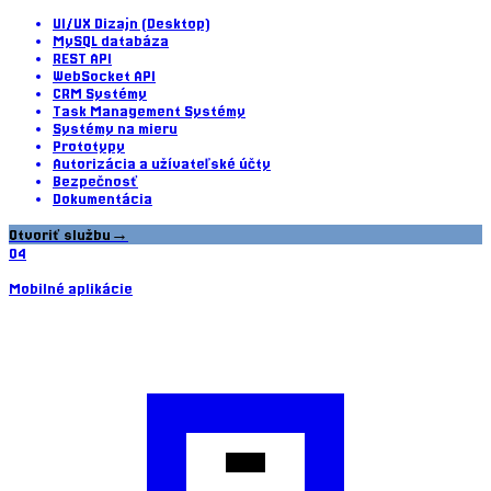
UI/UX Dizajn (Desktop)
MySQL databáza
REST API
WebSocket API
CRM Systémy
Task Management Systémy
Systémy na mieru
Prototypy
Autorizácia a užívateľské účty
Bezpečnosť
Dokumentácia
Otvoriť službu
→
04
Mobilné aplikácie