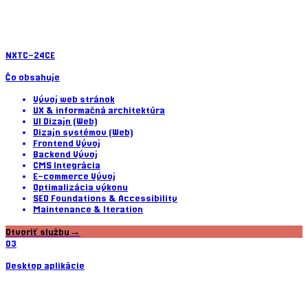
NXTC-24
CE
Čo obsahuje
Vývoj web stránok
UX & informačná architektúra
UI Dizajn (Web)
Dizajn systémov (Web)
Frontend Vývoj
Backend Vývoj
CMS Integrácia
E-commerce Vývoj
Optimalizácia výkonu
SEO Foundations & Accessibility
Maintenance & Iteration
Otvoriť službu
→
03
Desktop aplikácie