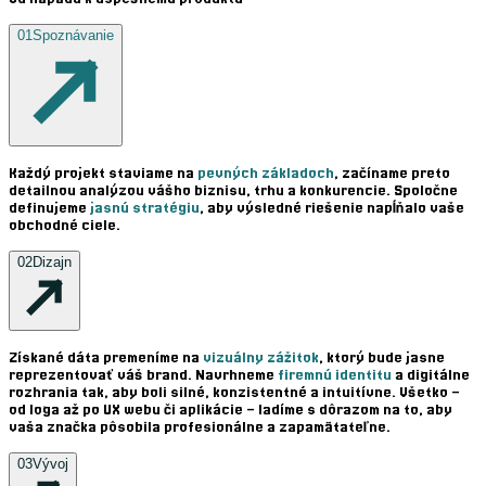
01
Spoznávanie
Každý projekt staviame na
pevných základoch
, začíname preto
detailnou analýzou vášho biznisu, trhu a konkurencie. Spoločne
definujeme
jasnú stratégiu
, aby výsledné riešenie napĺňalo vaše
obchodné ciele.
02
Dizajn
Získané dáta premeníme na
vizuálny zážitok
, ktorý bude jasne
reprezentovať váš brand. Navrhneme
firemnú identitu
a digitálne
rozhrania tak, aby boli silné, konzistentné a intuitívne. Všetko –
od loga až po UX webu či aplikácie – ladíme s dôrazom na to, aby
vaša značka pôsobila profesionálne a zapamätateľne.
03
Vývoj