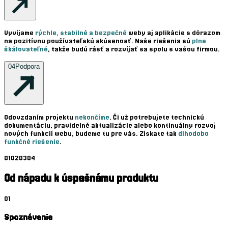
Vyvíjame
rýchle, stabilné a bezpečné
weby aj aplikácie s dôrazom
na pozitívnu používateľskú skúsenosť. Naše riešenia sú
plne
škálovateľné
, takže budú rásť a rozvíjať sa spolu s vašou firmou.
04
Podpora
Odovzdaním projektu
nekončíme
. Či už potrebujete technickú
dokumentáciu, pravidelné aktualizácie alebo kontinuálny rozvoj
nových funkcií webu, budeme tu pre vás. Získate tak
dlhodobo
funkčné riešenie
.
01
02
03
04
Od nápadu k úspešnému produktu
01
Spoznávanie