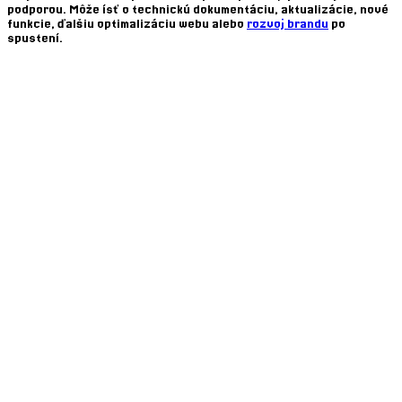
podporou. Môže ísť o
technickú dokumentáciu
,
aktualizácie
,
nové
funkcie
, ďalšiu
optimalizáciu webu
alebo
rozvoj brandu
po
spustení.
Máte otázku alebo projekt, ktorý chcete zrealizovať?
Ak vám viac vyhovuje priamy kontakt, pokojne nám napíšte rovno
na e-mail.
info@
nextec
.sk
Ak chcete projekt prebrať rýchlejšie, môžete nám aj zavolať.
+421 951 680 032
alebo
+421 907 279 341
Názov firmy
E-mail
This site is protected by reCAPTCHA and the Google
Privacy Policy
and
Terms of Service
apply.
Súhlasím so
Obchodnými podmienkami
off
Kontaktujte ma
Služby
Branding
Tvorba web stránok
Mobilné aplikácie
Desktop aplikácie
Kontakt