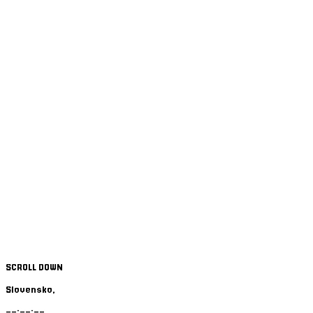
NXTC-24
CE
SCROLL DOWN
Slovensko
,
--:--:--