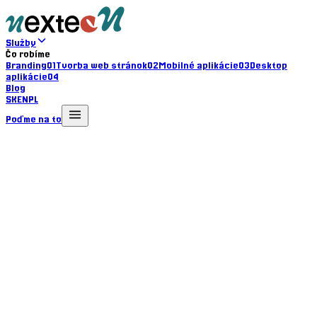
Služby
Čo robíme
Branding
01
Tvorba web stránok
02
Mobilné aplikácie
03
Desktop
aplikácie
04
Blog
SK
EN
PL
Poďme na to
Branding