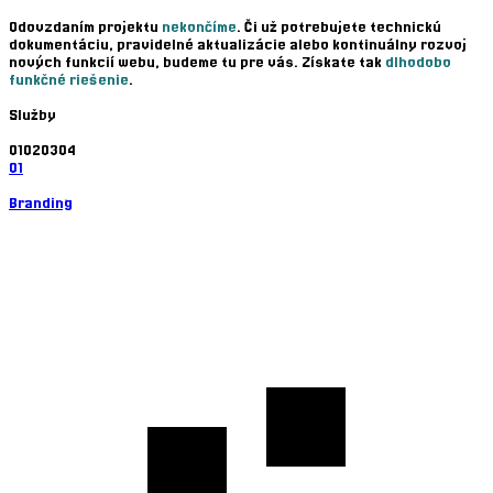
Odovzdaním projektu
nekončíme
. Či už potrebujete technickú
dokumentáciu, pravidelné aktualizácie alebo kontinuálny rozvoj
nových funkcií webu, budeme tu pre vás. Získate tak
dlhodobo
funkčné riešenie
.
Služby
01
02
03
04
01
Branding