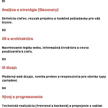
01
Analýza a stratégia (Discovery)
Definícia cieľov, rozsah projektu a funkčné požiadavky pre váš
biznis.
02
UX a architektúra
Navrhovanie logiky webu, informačná štruktúra a cesta
používateľa k cieľu.
03
UI dizajn
Moderný web dizajn, tvorba prvkov a responzivita pre všetky typy
zariadení.
04
Vývoj a programovanie
Technická realizácia (frontend a backend) a prepojenie s vašimi