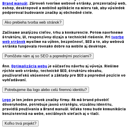
Brand manuál
. Zároveň tvoríme webové stránky,
prezentačný web
,
eshop
,
desktopové
a
mobilné aplikácie na mieru
tak, aby výsledok
podporoval
budovanie značky
aj obchodné ciele.
Ako prebieha tvorba web stránok?
Začíname analýzou cieľov, trhu a konkurencie. Potom navrhneme
štruktúru, UI,
responzívny dizajn
a technické riešenie. Pri
tvorbe
web stránok
myslíme na výkon, bezpečnosť,
SEO
a to, aby
webová
stránka
fungovala rovnako dobre na mobile aj desktope.
Pomôžete nám aj so SEO a poprednými pozíciami?
Áno.
Optimalizácia webu
je súčasťou návrhu aj vývoja. Riešime
rýchle web stránky
,
technické SEO
, štruktúru obsahu,
používateľskú skúsenosť a základy pre SEO a popredné pozície vo
vyhľadávaní.
Potrebujeme iba logo alebo celú firemnú identitu?
Logo
je len jeden prvok
značky firmy
. Ak má brand pôsobiť
dôveryhodne, potrebuje jasnú stratégiu,
vizuálnu identitu,
pravidlá používania a Brand manuál. Vďaka tomu bude komunikácia
konzistentná na webe, sociálnych sieťach aj v tlači.
Koľko trvá projekt?