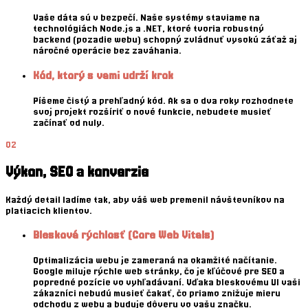
Vaše dáta sú v bezpečí. Naše systémy staviame na
technológiách Node.js a .NET, ktoré tvoria robustný
backend (pozadie webu) schopný zvládnuť vysokú záťaž aj
náročné operácie bez zaváhania.
Kód, ktorý s vami udrží krok
Píšeme čistý a prehľadný kód. Ak sa o dva roky rozhodnete
svoj projekt rozšíriť o nové funkcie, nebudete musieť
začínať od nuly.
02
Výkon, SEO a konverzie
Každý detail ladíme tak, aby váš web premenil návštevníkov na
platiacich klientov.
Blesková rýchlosť (Core Web Vitals)
Optimalizácia webu je zameraná na okamžité načítanie.
Google miluje rýchle web stránky, čo je kľúčové pre SEO a
popredné pozície vo vyhľadávaní. Vďaka bleskovému UI vaši
zákazníci nebudú musieť čakať, čo priamo znižuje mieru
odchodu z webu a buduje dôveru vo vašu značku.