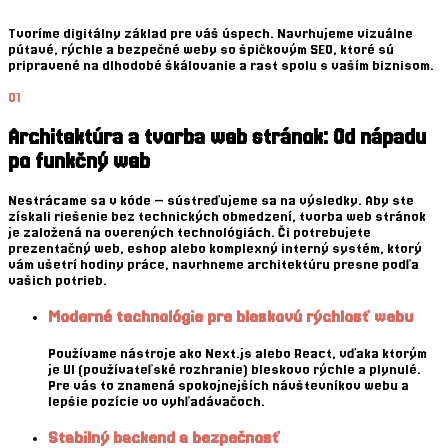
Tvoríme digitálny základ pre váš úspech. Navrhujeme vizuálne
pútavé, rýchle a bezpečné weby so špičkovým SEO, ktoré sú
pripravené na dlhodobé škálovanie a rast spolu s vaším biznisom.
01
Architektúra a tvorba web stránok: Od nápadu
po funkčný web
Nestrácame sa v kóde — sústreďujeme sa na výsledky. Aby ste
získali riešenie bez technických obmedzení, tvorba web stránok
je založená na overených technológiách. Či potrebujete
prezentačný web, eshop alebo komplexný interný systém, ktorý
vám ušetrí hodiny práce, navrhneme architektúru presne podľa
vašich potrieb.
Moderné technológie pre bleskovú rýchlosť webu
Používame nástroje ako Next.js alebo React, vďaka ktorým
je UI (používateľské rozhranie) bleskovo rýchle a plynulé.
Pre vás to znamená spokojnejších návštevníkov webu a
lepšie pozície vo vyhľadávačoch.
Stabilný backend a bezpečnosť