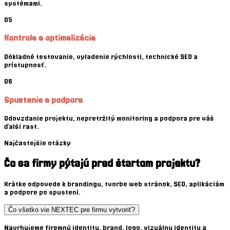
systémami.
05
Kontrola a optimalizácia
Dôkladné testovanie, vyladenie rýchlosti, technické SEO a
prístupnosť.
06
Spustenie a podpora
Odovzdanie projektu, nepretržitý monitoring a podpora pre váš
ďalší rast.
Najčastejšie otázky
Čo sa firmy pýtajú pred štartom projektu?
Krátke odpovede k brandingu, tvorbe web stránok, SEO, aplikáciám
a podpore po spustení.
Čo všetko vie NEXTEC pre firmu vytvoriť?
Navrhujeme firemnú identitu, brand, logo, vizuálnu identitu a