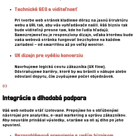
Technické SEO a viditeľnosť
Pri tvorbe web stránok kladieme dôraz na jasnú štruktúru
webu a URL tak, aby vás vyhľadávače našli. Váš biznis tak
bude viditeľný presne tam, kde ho ľudia hľadajú.
Samozrejmosťou je responzívny dizajn, vďaka ktorému bude
vaša webová stránka fungovať bezchybne na každom
zariadení – od smartfónu až po veľký monitor.
UX dizajn pre vyššiu konverziu
Navrhujeme logickú cestu zákazníka (UX flow).
Odstraňujeme bariéry, ktoré by mu bránili v nákupe alebo
odoslaní dopytu, čím zvyšujeme počet objednávok.
03
Integrácie a dlhodobá podpora
Váš web nebude stáť izolovane. Prepojíme ho s obľúbenými
nástrojmi pre analytiku, e-mail marketing a správu zákazníkov.
Aby neustále prinášal výsledky, staráme sa oň aj dlho po jeho
spustení.
Bezproblémové prepojenie s vaším biznisom