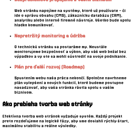
Web stránku napojíme na systémy, ktoré už používate – či
ide o správu obsahu (CMS), zákaznícku databázu (CRM),
analytiku alebo interné firemné nástroje. Všetko bude spolu
hladko komunikovať.
Nepretržitý monitoring a údržba
O technickú stránku sa postaráme my. Neustále
monitorujeme bezpečnosť a výkon, aby váš web bežal bez
výpadkov a vy ste sa mohli sústrediť na svoje podnikanie.
Plán pre ďalší rozvoj (Roadmap)
Spustením webu naša práca nekončí. Spoločne navrhneme
plán vylepšení a nových funkcií, ktoré budeme postupne
nasadzovať, aby vaša stránka rástla spolu s vaším
biznisom.
Ako prebieha tvorba web stránky
Efektívna tvorba web stránok vyžaduje systém. Každý projekt
preto rozdeľujeme na logické fázy, aby sme dosiahli rýchly štart,
maximálnu stabilitu a reálne výsledky.