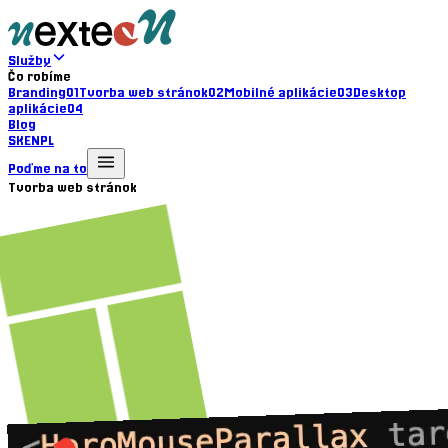
Služby
Čo robíme
Branding
01
Tvorba web stránok
02
Mobilné aplikácie
03
Desktop
aplikácie
04
Blog
SK
EN
PL
Poďme na to
Tvorba web stránok