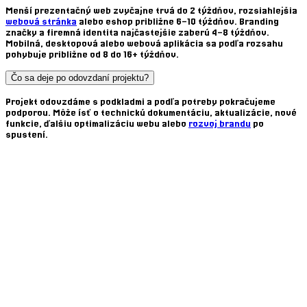
Menší prezentačný web zvyčajne trvá
do 2 týždňov
, rozsiahlejšia
webová stránka
alebo eshop približne
6–10 týždňov
. Branding
značky a
firemná identita
najčastejšie zaberú
4–8 týždňov
.
Mobilná, desktopová alebo webová aplikácia sa podľa rozsahu
pohybuje približne od
8 do 16+ týždňov
.
Čo sa deje po odovzdaní projektu?
Projekt odovzdáme s podkladmi a podľa potreby pokračujeme
podporou. Môže ísť o
technickú dokumentáciu
,
aktualizácie
,
nové
funkcie
, ďalšiu
optimalizáciu webu
alebo
rozvoj brandu
po
spustení.
Máte otázku alebo projekt, ktorý chcete zrealizovať?
Ak vám viac vyhovuje priamy kontakt, pokojne nám napíšte rovno
na e-mail.
info@
nextec
.sk
Ak chcete projekt prebrať rýchlejšie, môžete nám aj zavolať.
+421 951 680 032
alebo
+421 907 279 341
Názov firmy
E-mail
This site is protected by reCAPTCHA and the Google
Privacy Policy