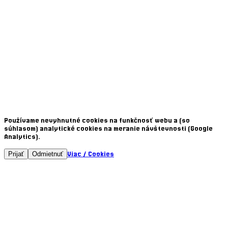
and
Terms of Service
apply.
Súhlasím so
Obchodnými podmienkami
off
Kontaktujte ma
Služby
Branding
Tvorba web stránok
Mobilné aplikácie
Desktop aplikácie
Kontakt
info@nextec.sk
+421 951 680 032
+421 907 279 341
Instagram
Linkedin
2026
/ Nextec Studio
Používame nevyhnutné cookies na funkčnosť webu a (so
súhlasom) analytické cookies na meranie návštevnosti (Google
Analytics).
Viac / Cookies
Prijať
Odmietnuť